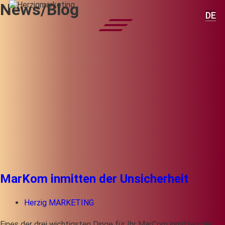
News/Blog
DE
MarKom inmitten der Unsicherheit
Herzig MARKETING
Eines der drei wichtigsten Dinge für Ihr MarCom inmitten der