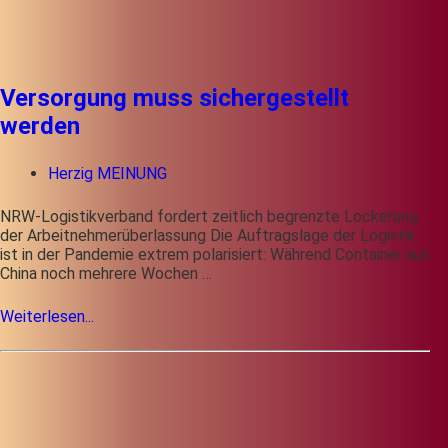
Versorgung muss sichergestellt
werden
Herzig MEINUNG
NRW-Logistikverband fordert zeitlich begrenzte Lockerung
der Arbeitnehmerüberlassung Die Auftragslage der Logistik
ist in der Pandemie extrem polarisiert: Während Container aus
China noch mehrere Wochen …
Weiterlesen...