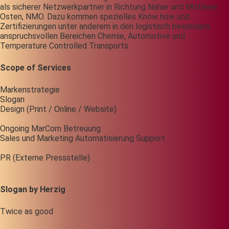
als sicherer Netzwerkpartner in Richtung Naher und Mittlerer
Osten, NMO. Dazu kommen spezielles Know how und
Zertifizierungen unter anderem in den logistisch besonders
anspruchsvollen Bereichen Chemie, Automotive und
Temperature Controlled Transports.
Scope of Services
Markenstrategie
Slogan
Design (Print / Online / Website)
Ongoing MarCom Betreuung
Sales und Marketing Automatisierung Support
PR (Externe Pressstelle)
Slogan by Herzig
Twice as good