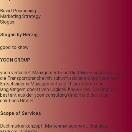
Brand Positioning
Marketing Strategy
Slogan
Slogan by Herzig
good to know
YCON GROUP
ycon verbindet Management-und Digitalisierungsberatung für
die Transportbranche mit zukunftssicheren Applikationen.
Entscheider in Management und IT profitieren von
langjährigem operativen Logistik Know-How. Die Gruppe
besteht aus der ycon consulting GmbH und der ycon
solutions GmbH.
Scope of Services
Dachmarkenkonzept, Markenmanagement, Branding,
MarKom, Website