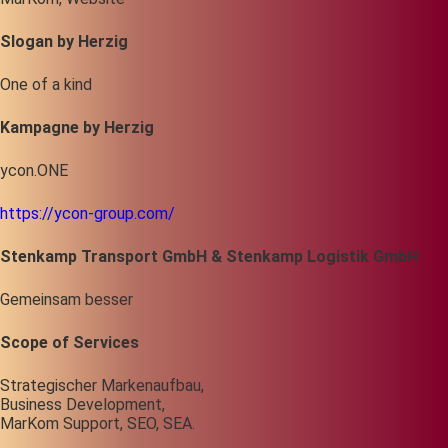
Slogan by Herzig
One of a kind
Kampagne by Herzig
ycon.ONE
https://ycon-group.com/
Stenkamp Transport GmbH & Stenkamp Logistik GmbH
Gemeinsam besser
Scope of Services
Strategischer Markenaufbau,
Business Development,
MarKom Support, SEO, SEA.