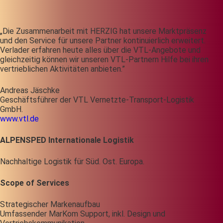
„Die Zusammenarbeit mit HERZIG hat unsere Marktpräsenz
und den Service für unsere Partner kontinuierlich erweitert.
Verlader erfahren heute alles über die VTL-Angebote und
gleichzeitig können wir unseren VTL-Partnern Hilfe bei ihren
vertrieblichen Aktivitäten anbieten.”
Andreas Jäschke
Geschäftsführer der VTL Vernetzte-Transport-Logistik
GmbH.
www.vtl.de
ALPENSPED Internationale Logistik
Nachhaltige Logistik für Süd. Ost. Europa.
Scope of Services
Strategischer Markenaufbau
Umfassender MarKom Support, inkl. Design und