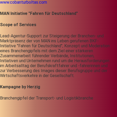
www.cobanturboltas.com
MAN Initiative "Fahren für Deutschland"
Scope of Services
Lead-Agentur-Support zur Steigerung der Branchen- und
Marktpräsenz der von MAN ins Leben gerufenen BKF-
Initiative "Fahren für Deutschland", Konzept und Moderation
eines Branchengipfels mit dem Ziel einer stärkeren
Zusammenarbeit führender Verbände, Institutionen,
Initiativen und Unternehmen rund um die Herausforderungen
im Arbeitsalltag der Berufskraftfahrer und -fahrerinnen und
zur Verbesserung des Images dieser Berufsgruppe und der
Wirtschaftsverkehre in der Gesellschaft.
Kampagne by Herzig
Branchengipfel der Transport- und Logistikbranche