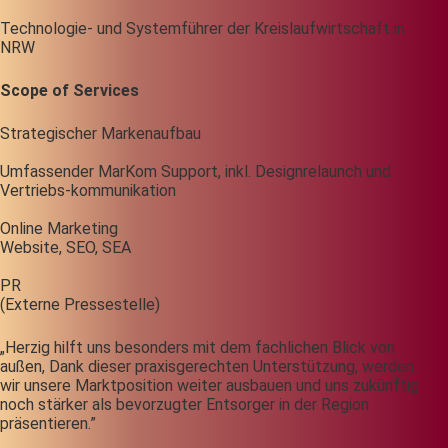
Technologie- und Systemführer der Kreislaufwirtschaft in
NRW
Scope of Services
Strategischer Markenaufbau
Umfassender MarKom Support, inkl. Designrelaunch und
Vertriebs-kommunikation
Online Marketing
Website, SEO, SEA
PR
(Externe Pressestelle)
„Herzig hilft uns besonders mit dem fachlichen Blick von
außen, Dank dieser praxisgerechten Unterstützung, werden
wir unsere Marktposition weiter ausbauen und uns zukünftig
noch stärker als bevorzugter Entsorger in der Region
präsentieren.”