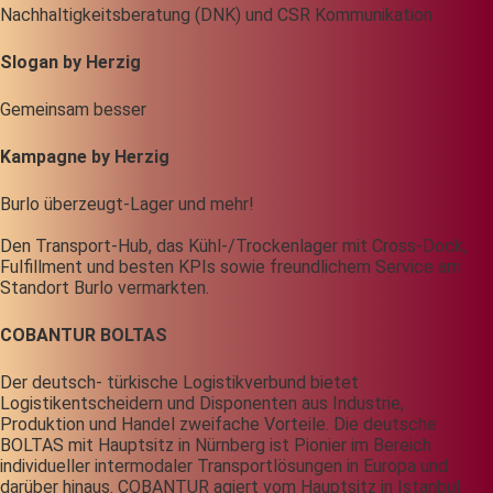
Nachhaltigkeitsberatung (DNK) und CSR Kommunikation
Slogan by Herzig
Gemeinsam besser
Kampagne by Herzig
Burlo überzeugt-Lager und mehr!
Den Transport-Hub, das Kühl-/Trockenlager mit Cross-Dock,
Fulfillment und besten KPIs sowie freundlichem Service am
Standort Burlo vermarkten.
COBANTUR BOLTAS
Der deutsch- türkische Logistikverbund bietet
Logistikentscheidern und Disponenten aus Industrie,
Produktion und Handel zweifache Vorteile. Die deutsche
BOLTAS mit Hauptsitz in Nürnberg ist Pionier im Bereich
individueller intermodaler Transportlösungen in Europa und
darüber hinaus. COBANTUR agiert vom Hauptsitz in Istanbul