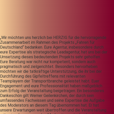
„Wir möchten uns herzlich bei HERZIG für die hervorragende
Zusammenarbeit im Rahmen des Projekts „Fahren für
Deutschland“ bedanken. Eure Agentur, insbesondere durch
eure Expertise als strategische Leadagentur, hat uns bei der
Umsetzung dieses bedeutenden Projekts sehr geholfen.
Eure Beratung war nicht nur kompetent, sondern auch
pragmatisch und zielgerichtet. Besonders hervorheben
möchten wir die tatkräftige Unterstützung, die ihr bei der
Durchführung des Gipfeltreffens mit relevanten
Teamplayern der Transportbranche geleistet habt. Euer
Engagement und eure Professionalität haben maßgeblich
zum Erfolg der Veranstaltung beigetragen. Ein besonderes
Dankeschön gilt Werner Geilenkirchen, der durch sein
umfassendes Fachwissen und seine Expertise die Aufgabe
des Moderators an diesem Tag übernommen hat. Er hat
unsere Erwartungen weit übertroffen und die Veranstaltung