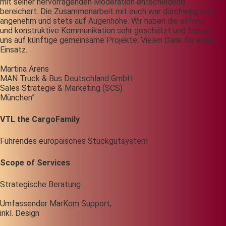
mit seiner hervorragenden Moderation entscheidend
bereichert. Die Zusammenarbeit mit euch war durchweg sehr
angenehm und stets auf Augenhöhe. Wir haben die offene
und konstruktive Kommunikation sehr geschätzt und freuen
uns auf künftige gemeinsame Projekte. Vielen Dank für euren
Einsatz.
Martina Arens
MAN Truck & Bus Deutschland GmbH
Sales Strategie & Marketing (SCS)
München”
VTL the CargoFamily
Führendes europäisches Stückgutsystem
Scope of Services
Strategische Beratung
Umfassender MarKom Support,
inkl. Design