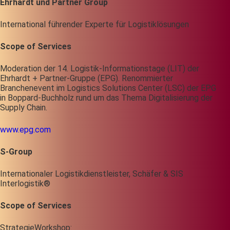
Ehrhardt und Partner Group
International führender Experte für Logistiklösungen
Scope of Services
Moderation der 14. Logistik-Informationstage (LIT) der
Ehrhardt + Partner-Gruppe (EPG). Renommierter
Branchenevent im Logistics Solutions Center (LSC) der EPG
in Boppard-Buchholz rund um das Thema Digitalisierung der
Supply Chain.
www.epg.com
S-Group
Internationaler Logistikdienstleister, Schäfer & SIS
Interlogistik®
Scope of Services
StrategieWorkshop: