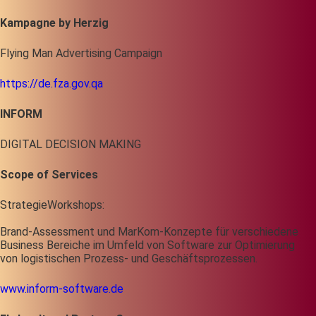
Kampagne by Herzig
Flying Man Advertising Campaign
https://de.fza.gov.qa
INFORM
DIGITAL DECISION MAKING
Scope of Services
StrategieWorkshops:
Brand-Assessment und MarKom-Konzepte für verschiedene
Business Bereiche im Umfeld von Software zur Optimierung
von logistischen Prozess- und Geschäftsprozessen.
www.inform-software.de