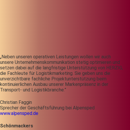
„Neben unseren operativen Leistungen wollen wir auch
unsere Unternehmenskommunikation stetig optimieren und
setzen dabei auf die langfristige Unterstützung von HERZIG,
die Fachleute für Logistikmarketing. Sie geben uns die
unverzichtbare fachliche Projektunterstützung beim
kontinuierlichen Ausbau unserer Markenpräsenz in der
Transport- und Logistikbranche.”
Christian Faggin
Sprecher der Geschäftsführung bei Alpensped
www.alpensped.de
Schönmackers