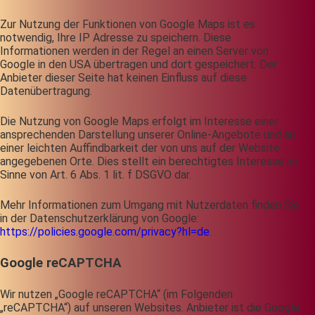
Zur Nutzung der Funktionen von Google Maps ist es
notwendig, Ihre IP Adresse zu speichern. Diese
Informationen werden in der Regel an einen Server von
Google in den USA übertragen und dort gespeichert. Der
Anbieter dieser Seite hat keinen Einfluss auf diese
Datenübertragung.
Die Nutzung von Google Maps erfolgt im Interesse einer
ansprechenden Darstellung unserer Online-Angebote und an
einer leichten Auffindbarkeit der von uns auf der Website
angegebenen Orte. Dies stellt ein berechtigtes Interesse im
Sinne von Art. 6 Abs. 1 lit. f DSGVO dar.
Mehr Informationen zum Umgang mit Nutzerdaten finden Sie
in der Datenschutzerklärung von Google:
https://policies.google.com/privacy?hl=de
.
Google reCAPTCHA
Wir nutzen „Google reCAPTCHA“ (im Folgenden
„reCAPTCHA“) auf unseren Websites. Anbieter ist die Google