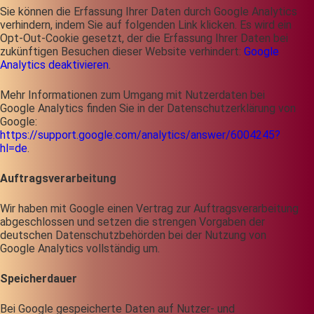
Sie können die Erfassung Ihrer Daten durch Google Analytics
verhindern, indem Sie auf folgenden Link klicken. Es wird ein
Opt-Out-Cookie gesetzt, der die Erfassung Ihrer Daten bei
zukünftigen Besuchen dieser Website verhindert:
Google
Analytics deaktivieren
.
Mehr Informationen zum Umgang mit Nutzerdaten bei
Google Analytics finden Sie in der Datenschutzerklärung von
Google:
https://support.google.com/analytics/answer/6004245?
hl=de
.
Auftragsverarbeitung
Wir haben mit Google einen Vertrag zur Auftragsverarbeitung
abgeschlossen und setzen die strengen Vorgaben der
deutschen Datenschutzbehörden bei der Nutzung von
Google Analytics vollständig um.
Speicherdauer
Bei Google gespeicherte Daten auf Nutzer- und