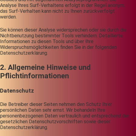
Analyse Ihres Surf-Verhaltens erfolgt in der Regel anonym;
das Surf-Verhalten kann nicht zu Ihnen zurückverfolgt
werden.
Sie können dieser Analyse widersprechen oder sie durch die
Nichtbenutzung bestimmter Tools verhindern. Detaillierte
Informationen zu diesen Tools und über Ihre
Widerspruchsmöglichkeiten finden Sie in der folgenden
Datenschutzerklärung.
2. Allgemeine Hinweise und
Pflichtinformationen
Datenschutz
Die Betreiber dieser Seiten nehmen den Schutz Ihrer
persönlichen Daten sehr ernst. Wir behandeln Ihre
personenbezogenen Daten vertraulich und entsprechend der
gesetzlichen Datenschutzvorschriften sowie dieser
Datenschutzerklärung.