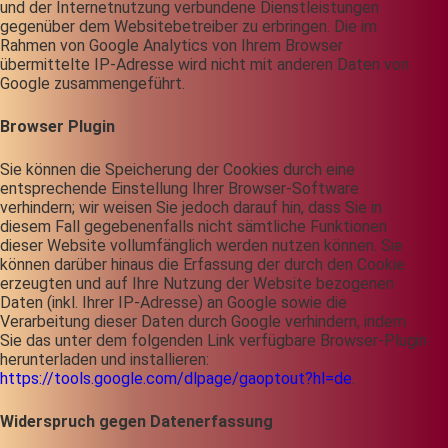
und der Internetnutzung verbundene Dienstleistungen
gegenüber dem Websitebetreiber zu erbringen. Die im
Rahmen von Google Analytics von Ihrem Browser
übermittelte IP-Adresse wird nicht mit anderen Daten von
Google zusammengeführt.
Browser Plugin
Sie können die Speicherung der Cookies durch eine
entsprechende Einstellung Ihrer Browser-Software
verhindern; wir weisen Sie jedoch darauf hin, dass Sie in
diesem Fall gegebenenfalls nicht sämtliche Funktionen
dieser Website vollumfänglich werden nutzen können. Sie
können darüber hinaus die Erfassung der durch den Cookie
erzeugten und auf Ihre Nutzung der Website bezogenen
Daten (inkl. Ihrer IP-Adresse) an Google sowie die
Verarbeitung dieser Daten durch Google verhindern, indem
Sie das unter dem folgenden Link verfügbare Browser-Plugin
herunterladen und installieren:
https://tools.google.com/dlpage/gaoptout?hl=de
.
Widerspruch gegen Datenerfassung