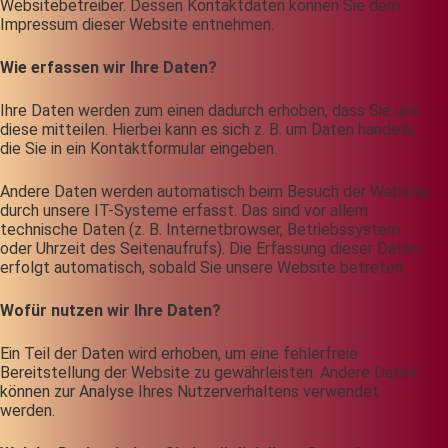
Websitebetreiber. Dessen Kontaktdaten können Sie dem
Impressum dieser Website entnehmen.
Wie erfassen wir Ihre Daten?
Ihre Daten werden zum einen dadurch erhoben, dass Sie uns
diese mitteilen. Hierbei kann es sich z. B. um Daten handeln,
die Sie in ein Kontaktformular eingeben.
Andere Daten werden automatisch beim Besuch der Website
durch unsere IT-Systeme erfasst. Das sind vor allem
technische Daten (z. B. Internetbrowser, Betriebssystem
oder Uhrzeit des Seitenaufrufs). Die Erfassung dieser Daten
erfolgt automatisch, sobald Sie unsere Website betreten.
Wofür nutzen wir Ihre Daten?
Ein Teil der Daten wird erhoben, um eine fehlerfreie
Bereitstellung der Website zu gewährleisten. Andere Daten
können zur Analyse Ihres Nutzerverhaltens verwendet
werden.