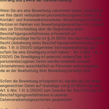
Umfang und Zweck der Datenerhebung
Wenn Sie uns eine Bewerbung zukommen lassen, verarbeiten
wir Ihre damit verbundenen personenbezogenen Daten (z. B.
Kontakt- und Kommunikationsdaten, Bewerbungsunterlagen,
Notizen im Rahmen von Bewerbungsgesprächen etc.), soweit
dies zur Entscheidung über die Begründung eines
Beschäftigungsverhältnisses erforderlich ist.
Rechtsgrundlage hierfür ist § 26 BDSG-neu nach deutschem
Recht (Anbahnung eines Beschäftigungsverhältnisses), Art. 6
Abs. 1 lit. b DSGVO (allgemeine Vertragsanbahnung) und –
sofern Sie eine Einwilligung erteilt haben – Art. 6 Abs. 1 lit. a
DSGVO. Die Einwilligung ist jederzeit widerrufbar. Ihre
personenbezogenen Daten werden innerhalb unseres
Unternehmens ausschließlich an Personen weitergegeben,
die an der Bearbeitung Ihrer Bewerbung beteiligt sind.
Sofern die Bewerbung erfolgreich ist, werden die von Ihnen
eingereichten Daten auf Grundlage von § 26 BDSG-neu und
Art. 6 Abs. 1 lit. b DSGVO zum Zwecke der Durchführung des
Beschäftigungsverhältnisses in unseren
Datenverarbeitungssystemen gespeichert.