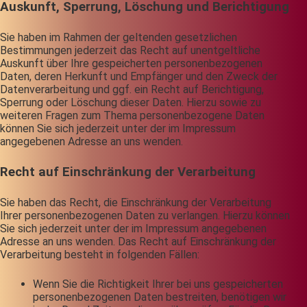
Auskunft, Sperrung, Löschung und Berichtigung
Sie haben im Rahmen der geltenden gesetzlichen
Bestimmungen jederzeit das Recht auf unentgeltliche
Auskunft über Ihre gespeicherten personenbezogenen
Daten, deren Herkunft und Empfänger und den Zweck der
Datenverarbeitung und ggf. ein Recht auf Berichtigung,
Sperrung oder Löschung dieser Daten. Hierzu sowie zu
weiteren Fragen zum Thema personenbezogene Daten
können Sie sich jederzeit unter der im Impressum
angegebenen Adresse an uns wenden.
Recht auf Einschränkung der Verarbeitung
Sie haben das Recht, die Einschränkung der Verarbeitung
Ihrer personenbezogenen Daten zu verlangen. Hierzu können
Sie sich jederzeit unter der im Impressum angegebenen
Adresse an uns wenden. Das Recht auf Einschränkung der
Verarbeitung besteht in folgenden Fällen:
Wenn Sie die Richtigkeit Ihrer bei uns gespeicherten
personenbezogenen Daten bestreiten, benötigen wir