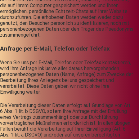
die auf Ihrem Computer gespeichert werden und Ihnen
ermöglichen, persönliche Echtzeit-Chats auf Ihrer Website
durchzuführen. Die erhobenen Daten werden weder dazu
genutzt, den Besucher persönlich zu identifizieren, noch mit
personenbezogenen Daten über den Träger des Pseudonyms
zusammengeführt.
Anfrage per E-Mail, Telefon oder Telefax
Wenn Sie uns per E-Mail, Telefon oder Telefax kontaktieren,
wird Ihre Anfrage inklusive aller daraus hervorgehenden
personenbezogenen Daten (Name, Anfrage) zum Zwecke der
Bearbeitung Ihres Anliegens bei uns gespeichert und
verarbeitet. Diese Daten geben wir nicht ohne Ihre
Einwilligung weiter.
Die Verarbeitung dieser Daten erfolgt auf Grundlage von Art.
6 Abs. 1 lit. b DSGVO, sofern Ihre Anfrage mit der Erfüllung
eines Vertrags zusammenhängt oder zur Durchführung
vorvertraglicher Maßnahmen erforderlich ist. In allen übrigen
Fällen beruht die Verarbeitung auf Ihrer Einwilligung (Art. 6
Abs. 1 lit. a DSGVO) und/oder auf unseren berechtigten