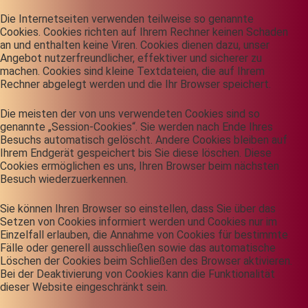
Die Internetseiten verwenden teilweise so genannte
Cookies. Cookies richten auf Ihrem Rechner keinen Schaden
an und enthalten keine Viren. Cookies dienen dazu, unser
Angebot nutzerfreundlicher, effektiver und sicherer zu
machen. Cookies sind kleine Textdateien, die auf Ihrem
Rechner abgelegt werden und die Ihr Browser speichert.
Die meisten der von uns verwendeten Cookies sind so
genannte „Session-Cookies“. Sie werden nach Ende Ihres
Besuchs automatisch gelöscht. Andere Cookies bleiben auf
Ihrem Endgerät gespeichert bis Sie diese löschen. Diese
Cookies ermöglichen es uns, Ihren Browser beim nächsten
Besuch wiederzuerkennen.
Sie können Ihren Browser so einstellen, dass Sie über das
Setzen von Cookies informiert werden und Cookies nur im
Einzelfall erlauben, die Annahme von Cookies für bestimmte
Fälle oder generell ausschließen sowie das automatische
Löschen der Cookies beim Schließen des Browser aktivieren.
Bei der Deaktivierung von Cookies kann die Funktionalität
dieser Website eingeschränkt sein.