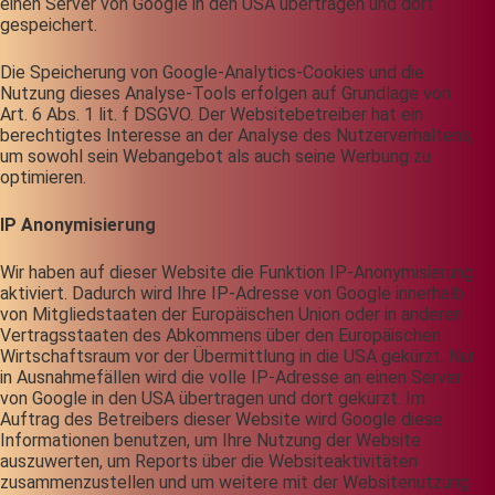
einen Server von Google in den USA übertragen und dort
gespeichert.
Die Speicherung von Google-Analytics-Cookies und die
Nutzung dieses Analyse-Tools erfolgen auf Grundlage von
Art. 6 Abs. 1 lit. f DSGVO. Der Websitebetreiber hat ein
berechtigtes Interesse an der Analyse des Nutzerverhaltens,
um sowohl sein Webangebot als auch seine Werbung zu
optimieren.
IP Anonymisierung
Wir haben auf dieser Website die Funktion IP-Anonymisierung
aktiviert. Dadurch wird Ihre IP-Adresse von Google innerhalb
von Mitgliedstaaten der Europäischen Union oder in anderen
Vertragsstaaten des Abkommens über den Europäischen
Wirtschaftsraum vor der Übermittlung in die USA gekürzt. Nur
in Ausnahmefällen wird die volle IP-Adresse an einen Server
von Google in den USA übertragen und dort gekürzt. Im
Auftrag des Betreibers dieser Website wird Google diese
Informationen benutzen, um Ihre Nutzung der Website
auszuwerten, um Reports über die Websiteaktivitäten
zusammenzustellen und um weitere mit der Websitenutzung