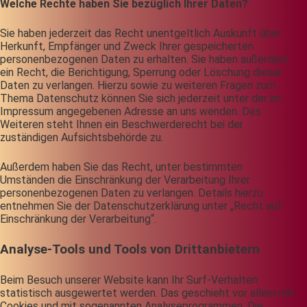
Welche Rechte haben Sie bezüglich Ihrer Daten?
Sie haben jederzeit das Recht unentgeltlich Auskunft über
Herkunft, Empfänger und Zweck Ihrer gespeicherten
personenbezogenen Daten zu erhalten. Sie haben außerdem
ein Recht, die Berichtigung, Sperrung oder Löschung dieser
Daten zu verlangen. Hierzu sowie zu weiteren Fragen zum
Thema Datenschutz können Sie sich jederzeit unter der im
Impressum angegebenen Adresse an uns wenden. Des
Weiteren steht Ihnen ein Beschwerderecht bei der
zuständigen Aufsichtsbehörde zu.
Außerdem haben Sie das Recht, unter bestimmten
Umständen die Einschränkung der Verarbeitung Ihrer
personenbezogenen Daten zu verlangen. Details hierzu
entnehmen Sie der Datenschutzerklärung unter „Recht auf
Einschränkung der Verarbeitung“.
Analyse-Tools und Tools von Drittanbietern
Beim Besuch unserer Website kann Ihr Surf-Verhalten
statistisch ausgewertet werden. Das geschieht vor allem mit
Cookies und mit sogenannten Analyseprogrammen. Die