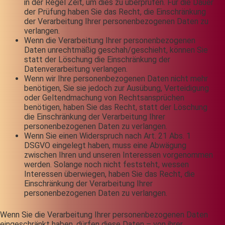
in der Regel Zeit, um dies zu überprüfen. Für die Dauer
der Prüfung haben Sie das Recht, die Einschränkung
der Verarbeitung Ihrer personenbezogenen Daten zu
verlangen.
Wenn die Verarbeitung Ihrer personenbezogenen
Daten unrechtmäßig geschah/geschieht, können Sie
statt der Löschung die Einschränkung der
Datenverarbeitung verlangen.
Wenn wir Ihre personenbezogenen Daten nicht mehr
benötigen, Sie sie jedoch zur Ausübung, Verteidigung
oder Geltendmachung von Rechtsansprüchen
benötigen, haben Sie das Recht, statt der Löschung
die Einschränkung der Verarbeitung Ihrer
personenbezogenen Daten zu verlangen.
Wenn Sie einen Widerspruch nach Art. 21 Abs. 1
DSGVO eingelegt haben, muss eine Abwägung
zwischen Ihren und unseren Interessen vorgenommen
werden. Solange noch nicht feststeht, wessen
Interessen überwiegen, haben Sie das Recht, die
Einschränkung der Verarbeitung Ihrer
personenbezogenen Daten zu verlangen.
Wenn Sie die Verarbeitung Ihrer personenbezogenen Daten
eingeschränkt haben, dürfen diese Daten – von ihrer