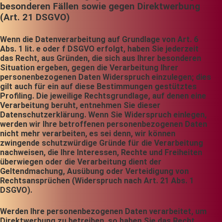
besonderen Fällen sowie gegen Direktwerbung
(Art. 21 DSGVO)
Wenn die Datenverarbeitung auf Grundlage von Art. 6
Abs. 1 lit. e oder f DSGVO erfolgt, haben Sie jederzeit
das Recht, aus Gründen, die sich aus Ihrer besonderen
Situation ergeben, gegen die Verarbeitung Ihrer
personenbezogenen Daten Widerspruch einzulegen; dies
gilt auch für ein auf diese Bestimmungen gestütztes
Profiling. Die jeweilige Rechtsgrundlage, auf denen eine
Verarbeitung beruht, entnehmen Sie dieser
Datenschutzerklärung. Wenn Sie Widerspruch einlegen,
werden wir Ihre betroffenen personenbezogenen Daten
nicht mehr verarbeiten, es sei denn, wir können
zwingende schutzwürdige Gründe für die Verarbeitung
nachweisen, die Ihre Interessen, Rechte und Freiheiten
überwiegen oder die Verarbeitung dient der
Geltendmachung, Ausübung oder Verteidigung von
Rechtsansprüchen (Widerspruch nach Art. 21 Abs. 1
DSGVO).
Werden Ihre personenbezogenen Daten verarbeitet, um
Direktwerbung zu betreiben, so haben Sie das Recht,