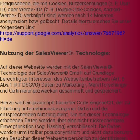
Ereignisebene, die mit Cookies, Nutzerkennungen (z. B. User
ID) oder Werbe-IDs (z. B. DoubleClick-Cookies, Android-
Werbe-ID) verknüpft sind, werden nach 14 Monaten
anonymisiert bzw. gelöscht. Details hierzu ersehen Sie unter
folgendem Link:
https://support.google.com/analytics/answer/7667196?
hl=de
Nutzung der SalesViewer®-Technologie:
Auf dieser Webseite werden mit der SalesViewer®-
Technologie der SalesViewer® GmbH auf Grundlage
berechtigter Interessen des Webseitenbetreibers (Art. 6
Abs.1 lit.f DSGVO) Daten zu Marketing-, Marktforschungs-
und Optimierungszwecken gesammelt und gespeichert.
Hierzu wird ein javascript-basierter Code eingesetzt, der zur
Erhebung unternehmensbezogener Daten und der
entsprechenden Nutzung dient. Die mit dieser Technologie
erhobenen Daten werden über eine nicht rückrechenbare
Einwegfunktion (sog. Hashing) verschlüsselt. Die Daten
werden unmittelbar pseudonymisiert und nicht dazu benutzt,
den Besucher dieser Webseite persönlich zu identifizieren.