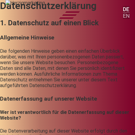
Datenschutzerklärung
DE
EN
1. Datenschutz auf einen Blick
Allgemeine Hinweise
Die folgenden Hinweise geben einen einfachen Überblick
darüber, was mit Ihren personenbezogenen Daten passiert,
wenn Sie unsere Website besuchen. Personenbezogene
Daten sind alle Daten, mit denen Sie persönlich identifiziert
werden können. Ausführliche Informationen zum Thema
Datenschutz entnehmen Sie unserer unter diesem Text
aufgeführten Datenschutzerklärung.
Datenerfassung auf unserer Website
Wer ist verantwortlich für die Datenerfassung auf dieser
Website?
Die Datenverarbeitung auf dieser Website erfolgt durch den