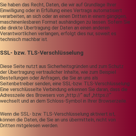
Sie haben das Recht, Daten, die wir auf Grundlage Ihrer
Einwilligung oder in Erfüllung eines Vertrags automatisiert
verarbeiten, an sich oder an einen Dritten in einem gängigen,
maschinenlesbaren Format aushändigen zu lassen. Sofern Sie
die direkte Übertragung der Daten an einen anderen
Verantwortlichen verlangen, erfolgt dies nur, soweit es
technisch machbar ist.
SSL- bzw. TLS-Verschlüsselung
Diese Seite nutzt aus Sicherheitsgründen und zum Schutz
der Übertragung vertraulicher Inhalte, wie zum Beispiel
Bestellungen oder Anfragen, die Sie an uns als
Seitenbetreiber senden, eine SSL-bzw. TLS-Verschlüsselung.
Eine verschlüsselte Verbindung erkennen Sie daran, dass die
Adresszeile des Browsers von „http://“ auf „https://“
wechselt und an dem Schloss-Symbol in Ihrer Browserzeile.
Wenn die SSL- bzw. TLS-Verschlüsselung aktiviert ist,
können die Daten, die Sie an uns übermitteln, nicht von
Dritten mitgelesen werden.