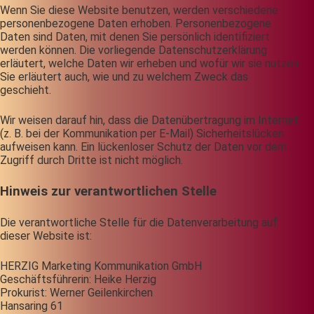
Wenn Sie diese Website benutzen, werden verschiedene
personenbezogene Daten erhoben. Personenbezogene
Daten sind Daten, mit denen Sie persönlich identifiziert
werden können. Die vorliegende Datenschutzerklärung
erläutert, welche Daten wir erheben und wofür wir sie nutzen.
Sie erläutert auch, wie und zu welchem Zweck das
geschieht.
Wir weisen darauf hin, dass die Datenübertragung im Internet
(z. B. bei der Kommunikation per E-Mail) Sicherheitslücken
aufweisen kann. Ein lückenloser Schutz der Daten vor dem
Zugriff durch Dritte ist nicht möglich.
Hinweis zur verantwortlichen Stelle
Die verantwortliche Stelle für die Datenverarbeitung auf
dieser Website ist:
HERZIG Marketing Kommunikation GmbH
Geschäftsführerin: Heike Herzig
Prokurist: Werner Geilenkirchen
Hansaring 61