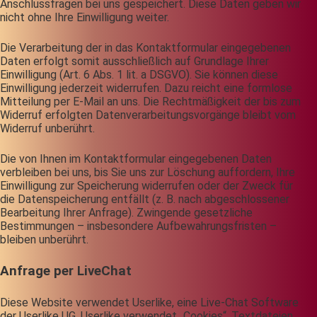
Anschlussfragen bei uns gespeichert. Diese Daten geben wir
nicht ohne Ihre Einwilligung weiter.
Die Verarbeitung der in das Kontaktformular eingegebenen
Daten erfolgt somit ausschließlich auf Grundlage Ihrer
Einwilligung (Art. 6 Abs. 1 lit. a DSGVO). Sie können diese
Einwilligung jederzeit widerrufen. Dazu reicht eine formlose
Mitteilung per E-Mail an uns. Die Rechtmäßigkeit der bis zum
Widerruf erfolgten Datenverarbeitungsvorgänge bleibt vom
Widerruf unberührt.
Die von Ihnen im Kontaktformular eingegebenen Daten
verbleiben bei uns, bis Sie uns zur Löschung auffordern, Ihre
Einwilligung zur Speicherung widerrufen oder der Zweck für
die Datenspeicherung entfällt (z. B. nach abgeschlossener
Bearbeitung Ihrer Anfrage). Zwingende gesetzliche
Bestimmungen – insbesondere Aufbewahrungsfristen –
bleiben unberührt.
Anfrage per LiveChat
Diese Website verwendet Userlike, eine Live-Chat Software
der Userlike UG. Userlike verwendet „Cookies“, Textdateien,