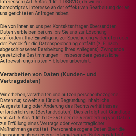
Interessen (Art. 6 Abs. 1 lit. f DSGVO), da wir ein
berechtigtes Interesse an der effektiven Bearbeitung der an
uns gerichteten Anfragen haben.
Die von Ihnen an uns per Kontaktanfragen übersandten
Daten verbleiben bei uns, bis Sie uns zur Löschung
auffordern, Ihre Einwilligung zur Speicherung widerrufen oder
der Zweck für die Datenspeicherung entfällt (z. B. nach
abgeschlossener Bearbeitung Ihres Anliegens). Zwingende
gesetzliche Bestimmungen – insbesondere gesetzliche
Aufbewahrungsfristen – bleiben unberührt.
Verarbeiten von Daten (Kunden- und
Vertragsdaten)
Wir erheben, verarbeiten und nutzen personenbezogene
Daten nur, soweit sie für die Begründung, inhaltliche
Ausgestaltung oder Änderung des Rechtsverhältnisses
erforderlich sind (Bestandsdaten). Dies erfolgt auf Grundlage
von Art. 6 Abs. 1 lit. b DSGVO, der die Verarbeitung von Daten
zur Erfüllung eines Vertrags oder vorvertraglicher
Maßnahmen gestattet. Personenbezogene Daten über die
Inanspruchnahme unserer Internetseiten (Nutzungsdaten)