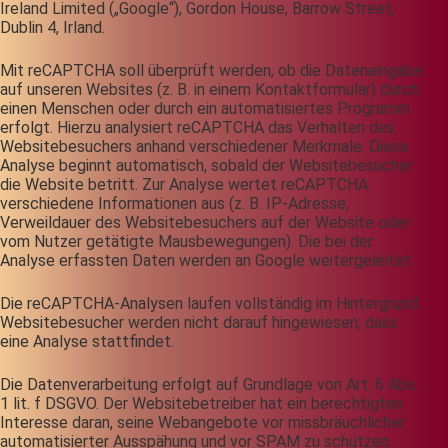
Ireland Limited („Google“), Gordon House, Barrow Street,
Dublin 4, Irland.
Mit reCAPTCHA soll überprüft werden, ob die Dateneingabe
auf unseren Websites (z. B. in einem Kontaktformular) durch
einen Menschen oder durch ein automatisiertes Programm
erfolgt. Hierzu analysiert reCAPTCHA das Verhalten des
Websitebesuchers anhand verschiedener Merkmale. Diese
Analyse beginnt automatisch, sobald der Websitebesucher
die Website betritt. Zur Analyse wertet reCAPTCHA
verschiedene Informationen aus (z. B. IP-Adresse,
Verweildauer des Websitebesuchers auf der Website oder
vom Nutzer getätigte Mausbewegungen). Die bei der
Analyse erfassten Daten werden an Google weitergeleitet.
Die reCAPTCHA-Analysen laufen vollständig im Hintergrund.
Websitebesucher werden nicht darauf hingewiesen, dass
eine Analyse stattfindet.
Die Datenverarbeitung erfolgt auf Grundlage von Art. 6 Abs.
1 lit. f DSGVO. Der Websitebetreiber hat ein berechtigtes
Interesse daran, seine Webangebote vor missbräuchlicher
automatisierter Ausspähung und vor SPAM zu schützen.