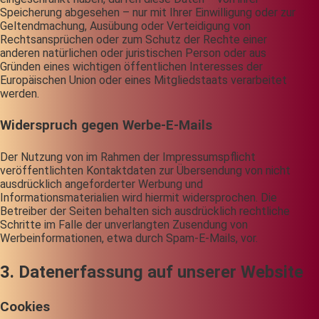
Speicherung abgesehen – nur mit Ihrer Einwilligung oder zur
Geltendmachung, Ausübung oder Verteidigung von
Rechtsansprüchen oder zum Schutz der Rechte einer
anderen natürlichen oder juristischen Person oder aus
Gründen eines wichtigen öffentlichen Interesses der
Europäischen Union oder eines Mitgliedstaats verarbeitet
werden.
Widerspruch gegen Werbe-E-Mails
Der Nutzung von im Rahmen der Impressumspflicht
veröffentlichten Kontaktdaten zur Übersendung von nicht
ausdrücklich angeforderter Werbung und
Informationsmaterialien wird hiermit widersprochen. Die
Betreiber der Seiten behalten sich ausdrücklich rechtliche
Schritte im Falle der unverlangten Zusendung von
Werbeinformationen, etwa durch Spam-E-Mails, vor.
3. Datenerfassung auf unserer Website
Cookies