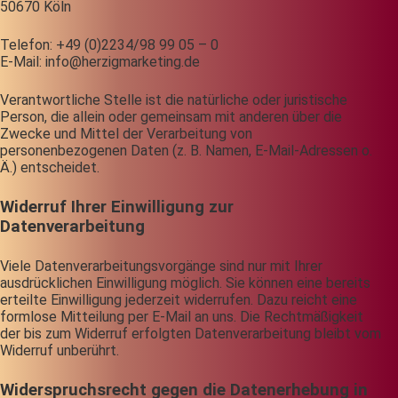
50670 Köln
Telefon: +49 (0)2234/98 99 05 – 0
E-Mail: info@herzigmarketing.de
Verantwortliche Stelle ist die natürliche oder juristische
Person, die allein oder gemeinsam mit anderen über die
Zwecke und Mittel der Verarbeitung von
personenbezogenen Daten (z. B. Namen, E-Mail-Adressen o.
Ä.) entscheidet.
Widerruf Ihrer Einwilligung zur
Datenverarbeitung
Viele Datenverarbeitungsvorgänge sind nur mit Ihrer
ausdrücklichen Einwilligung möglich. Sie können eine bereits
erteilte Einwilligung jederzeit widerrufen. Dazu reicht eine
formlose Mitteilung per E-Mail an uns. Die Rechtmäßigkeit
der bis zum Widerruf erfolgten Datenverarbeitung bleibt vom
Widerruf unberührt.
Widerspruchsrecht gegen die Datenerhebung in