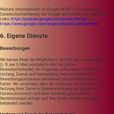
Weitere Informationen zu Google reCAPTCHA sowie die
Datenschutzerklärung von Google entnehmen Sie folgenden
Links:
https://policies.google.com/privacy?hl=de
und
https://www.google.com/recaptcha/intro/android.html
.
6. Eigene Dienste
Bewerbungen
Wir bieten Ihnen die Möglichkeit, sich bei uns zu bewerben
(z. B. per E-Mail, postalisch oder via Online-
Bewerberformular). Im Folgenden informieren wir Sie über
Umfang, Zweck und Verwendung Ihrer im Rahmen des
Bewerbungsprozesses erhobenen personenbezogenen
Daten. Wir versichern, dass die Erhebung, Verarbeitung und
Nutzung Ihrer Daten in Übereinstimmung mit geltendem
Datenschutzrecht und allen weiteren gesetzlichen
Bestimmungen erfolgt und Ihre Daten streng vertraulich
behandelt werden.