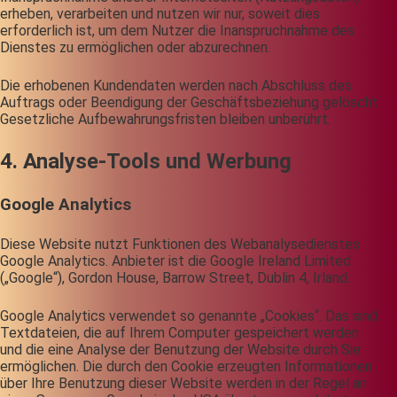
erheben, verarbeiten und nutzen wir nur, soweit dies
erforderlich ist, um dem Nutzer die Inanspruchnahme des
Dienstes zu ermöglichen oder abzurechnen.
Die erhobenen Kundendaten werden nach Abschluss des
Auftrags oder Beendigung der Geschäftsbeziehung gelöscht.
Gesetzliche Aufbewahrungsfristen bleiben unberührt.
4. Analyse-Tools und Werbung
Google Analytics
Diese Website nutzt Funktionen des Webanalysedienstes
Google Analytics. Anbieter ist die Google Ireland Limited
(„Google“), Gordon House, Barrow Street, Dublin 4, Irland.
Google Analytics verwendet so genannte „Cookies“. Das sind
Textdateien, die auf Ihrem Computer gespeichert werden
und die eine Analyse der Benutzung der Website durch Sie
ermöglichen. Die durch den Cookie erzeugten Informationen
über Ihre Benutzung dieser Website werden in der Regel an