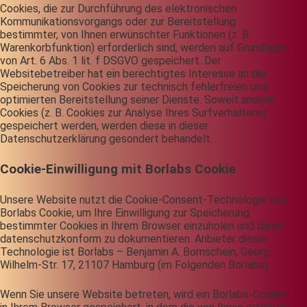
Cookies, die zur Durchführung des elektronischen
Kommunikationsvorgangs oder zur Bereitstellung
bestimmter, von Ihnen erwünschter Funktionen (z. B.
Warenkorbfunktion) erforderlich sind, werden auf Grundlage
von Art. 6 Abs. 1 lit. f DSGVO gespeichert. Der
Websitebetreiber hat ein berechtigtes Interesse an der
Speicherung von Cookies zur technisch fehlerfreien und
optimierten Bereitstellung seiner Dienste. Soweit andere
Cookies (z. B. Cookies zur Analyse Ihres Surfverhaltens)
gespeichert werden, werden diese in dieser
Datenschutzerklärung gesondert behandelt.
Cookie-Einwilligung mit Borlabs Cookie
Unsere Website nutzt die Cookie-Consent-Technologie von
Borlabs Cookie, um Ihre Einwilligung zur Speicherung
bestimmter Cookies in Ihrem Browser einzuholen und diese
datenschutzkonform zu dokumentieren. Anbieter dieser
Technologie ist Borlabs – Benjamin A. Bornschein, Georg-
Wilhelm-Str. 17, 21107 Hamburg (im Folgenden Borlabs).
Wenn Sie unsere Website betreten, wird ein Borlabs-Cookie