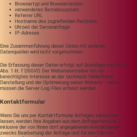
Browsertyp und Browserversion
verwendetes Betriebssystem
Referrer URL
Hostname des zugreifenden Rechners
Uhrzeit der Serveranfrage
IP-Adresse
Eine Zusammenführung dieser Daten mit anderen
Datenquellen wird nicht vorgenommen.
Die Erfassung dieser Daten erfolgt auf Grundlage von Art. 6
Abs. 1 lit. f DSGVO. Der Websitebetreiber hat ein
berechtigtes Interesse an der technisch fehlerfreien
Darstellung und der Optimierung seiner Website – hierzu
müssen die Server-Log-Files erfasst werden.
Kontaktformular
Wenn Sie uns per Kontaktformular Anfragen zukommen
lassen, werden Ihre Angaben aus dem Anfrageformular
inklusive der von Ihnen dort angegebenen Kontaktdaten
zwecks Bearbeitung der Anfrage und für den Fall von