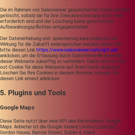
Die im Rahmen von Salesviewer gespeicherten Daten werden
gelöscht, sobald sie für ihre Zweckbestimmung nicht mehr
erforderlich sind und der Löschung keine gesetzlichen
Aufbewahrungspflichten entgegenstehen.
Der Datenerhebung und -speicherung kann jederzeit mit
Wirkung für die Zukunft widersprochen werden, indem Sie
bitte diesen Link
https://www.salesviewer.com/opt-out
anklicken, um die Erfassung durch SalesViewer® innerhalb
dieser Webseite zukünftig zu verhindern. Dabei wird ein Opt-
out-Cookie für diese Webseite auf Ihrem Gerät abgelegt.
Löschen Sie Ihre Cookies in diesem Browser, müssen Sie
diesen Link erneut anklicken.
5. Plugins und Tools
Google Maps
Diese Seite nutzt über eine API den Kartendienst Google
Maps. Anbieter ist die Google Ireland Limited („Google“),
Gordon House, Barrow Street, Dublin 4, Irland.