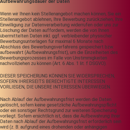
Aufbewahrungsdauer der Daten
Wenn wir Ihnen kein Stellenangebot machen können, Sie ein
Stellenangebot ablehnen, Ihre Bewerbung zurückziehen, Ihre
Einwilligung zur Datenverarbeitung widerrufen oder uns zur
Löschung der Daten auffordern, werden die von Ihnen
übermittelten Daten inkl. ggf. verbleibender physischer
Bewerbungsunterlagen für maximal 6 Monate nach
Abschluss des Bewerbungsverfahrens gespeichert bzw.
aufbewahrt (Aufbewahrungsfrist), um die Einzelheiten des
Bewerbungsprozesses im Falle von Unstimmigkeiten
nachvollziehen zu können (Art. 6 Abs. 1 lit. f DSGVO).
DIESER SPEICHERUNG KÖNNEN SIE WIDERSPRECHEN,
SOFERN IHRERSEITS BERECHTIGTE INTERESSEN
VORLIEGEN, DIE UNSERE INTERESSEN ÜBERWIEGEN.
Nach Ablauf der Aufbewahrungsfrist werden die Daten
gelöscht, sofern keine gesetzliche Aufbewahrungspflicht
oder ein sonstiger Rechtsgrund zur weiteren Speicherung
vorliegt. Sofern ersichtlich ist, dass die Aufbewahrung Ihrer
Daten nach Ablauf der Aufbewahrungsfrist erforderlich sein
wird (z. B. aufgrund eines drohenden oder anhängigen