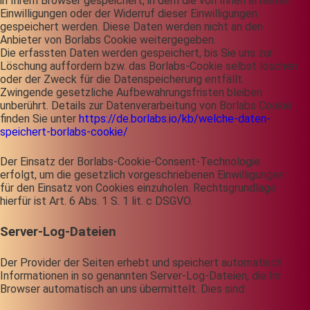
in Ihrem Browser gespeichert, in dem die von Ihnen erteilten
Einwilligungen oder der Widerruf dieser Einwilligungen
gespeichert werden. Diese Daten werden nicht an den
Anbieter von Borlabs Cookie weitergegeben.
Die erfassten Daten werden gespeichert, bis Sie uns zur
Löschung auffordern bzw. das Borlabs-Cookie selbst löschen
oder der Zweck für die Datenspeicherung entfällt.
Zwingende gesetzliche Aufbewahrungsfristen bleiben
unberührt. Details zur Datenverarbeitung von Borlabs Cookie
finden Sie unter
https://de.borlabs.io/kb/welche-daten-
speichert-borlabs-cookie/
Der Einsatz der Borlabs-Cookie-Consent-Technologie
erfolgt, um die gesetzlich vorgeschriebenen Einwilligungen
für den Einsatz von Cookies einzuholen. Rechtsgrundlage
hierfür ist Art. 6 Abs. 1 S. 1 lit. c DSGVO.
Server-Log-Dateien
Der Provider der Seiten erhebt und speichert automatisch
Informationen in so genannten Server-Log-Dateien, die Ihr
Browser automatisch an uns übermittelt. Dies sind: