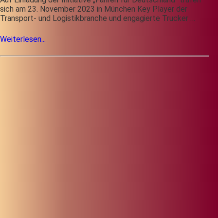
sich am 23. November 2023 in München Key Player der
Transport- und Logistikbranche und engagierte Trucker …
Weiterlesen...