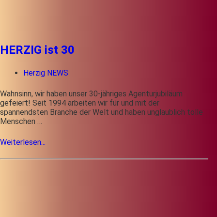
HERZIG ist 30
Herzig NEWS
Wahnsinn, wir haben unser 30-jähriges Agenturjubiläum
gefeiert! Seit 1994 arbeiten wir für und mit der
spannendsten Branche der Welt und haben unglaublich tolle
Menschen …
Weiterlesen...