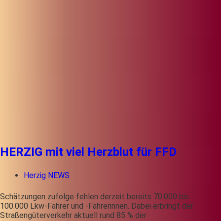
HERZIG mit viel Herzblut für FFD
Herzig NEWS
Schätzungen zufolge fehlen derzeit bereits 70.000 bis
100.000 Lkw-Fahrer und -Fahrerinnen. Dabei erbringt der
Straßengüterverkehr aktuell rund 85 % der