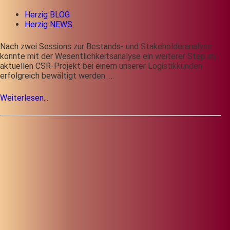
Herzig BLOG
Herzig NEWS
Nach zwei Sessions zur Bestands- und Stakeholderanalyse
konnte mit der Wesentlichkeitsanalyse ein weiterer Step im
aktuellen CSR-Projekt bei einem unserer Logistikkunden
erfolgreich bewältigt werden. …
Weiterlesen...