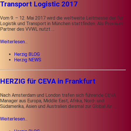
Transport Logistic 2017
Vom 9. – 12. Mai 2017 wird die weltweite Leitmesse der für
Logistik und Transport in München stattfinden. Als Premium
Partner des VVWL nutzt …
Weiterlesen...
Herzig BLOG
Herzig NEWS
HERZIG für CEVA in Frankfurt
Nach Amsterdam und London trafen sich führende CEVA
Manager aus Europa, Middle East, Afrika, Nord- und
Südamerika, Asien und Australien diesmal zur Global Air …
Weiterlesen...