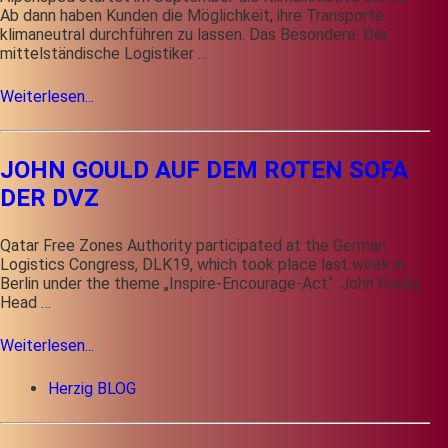
Ab dann haben Kunden die Möglichkeit, ihre Transporte
klimaneutral durchführen zu lassen. Das Besondere: Der
mittelständische Logistiker …
Weiterlesen...
JOHN GOULD AUF DEM ROTEN SOFA
DER DVZ
Qatar Free Zones Authority participated at the German
Logistics Congress, DLK19, which took place last week in
Berlin under the theme „Inspire-Encourage-Act“. John Gould,
Head …
Weiterlesen...
Herzig BLOG