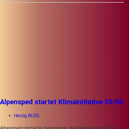
Alpensped startet Klimainitiative 50/50
Herzig BLOG
Alpensped startet im September die Klimainitiative 50/50: