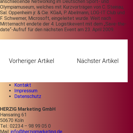
anschließende Networking im Deutschen Sport- und
Olympiamuseum, welches mit Kurzvorträgen von C. Steinau,
Sal. Oppenheim jr. & Cie. KGaA, P. Abelmann, LOG-IT Club und
F. Schwemer, Microsoft, eingeleitet wurde. Weit nach
Mitternacht endete der 4. Logistikevent mit dem „Save-the-
date“-Aufruf für den nächsten Event am 23. April 2009.
Vorheriger Artikel
Nächster Artikel
Kontakt
Impressum
Datenschutz
HERZIG Marketing GmbH
Hansaring 61
50670 Köln
Tel.: 02234 – 98 99 05 0
Mail:
info@herzigmarketing.de