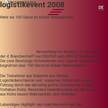
logistikevent 2008
DE
Mehr als 100 Gäste im Kölner Rheinauhafen.
Networking mit Aussicht, so lässt sich
der 4. Branchentreff von EKUPAC und HERZIG beschreiben.
Die zwei Beratungs-Unternehmen und Logistik-Spezialisten
begrüßten über 100 Gäste im Kölner Rheinauhafen.
Die Teilnehmer aus Industrie und Handel,
Logistikdienstleister und –experten trafen sich zu einer
Führung durch das derzeitig größte Stadtentwicklungs-
Vorhaben Kölns. Besonders beeindruckend war die Aussicht
aus Kölns neuem Wahrzeichen, dem Kranhaus.
Lebendiges Highlight des logistikevents war das