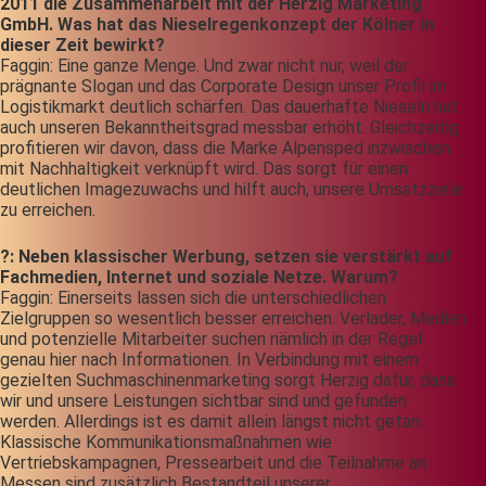
2011 die Zusammenarbeit mit der Herzig
Marketing
GmbH. Was hat das Nieselregenkonzept der Kölner in
dieser Zeit bewirkt?
Faggin: Eine ganze Menge. Und zwar nicht nur, weil der
prägnante Slogan und das Corporate Design unser Profil im
Logistikmarkt deutlich schärfen. Das dauerhafte Nieseln hat
auch unseren Bekanntheitsgrad messbar erhöht. Gleichzeitig
profitieren wir davon, dass die Marke Alpensped inzwischen
mit Nachhaltigkeit verknüpft wird. Das sorgt für einen
deutlichen Imagezuwachs und hilft auch, unsere Umsatzziele
zu erreichen.
?: Neben klassischer Werbung, setzen sie verstärkt auf
Fachmedien, Internet und soziale Netze. Warum?
Faggin: Einerseits lassen sich die unterschiedlichen
Zielgruppen so wesentlich besser erreichen. Verlader, Medien
und potenzielle Mitarbeiter suchen nämlich in der Regel
genau hier nach Informationen. In Verbindung mit einem
gezielten Suchmaschinenmarketing sorgt Herzig dafür, dass
wir und unsere Leistungen sichtbar sind und gefunden
werden. Allerdings ist es damit allein längst nicht getan.
Klassische Kommunikationsmaßnahmen wie
Vertriebskampagnen, Pressearbeit und die Teilnahme an
Messen sind zusätzlich Bestandteil unserer