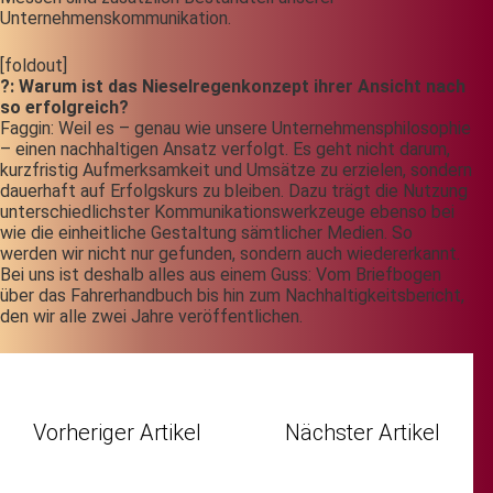
Unternehmenskommunikation.
[foldout]
?: Warum ist das Nieselregenkonzept ihrer Ansicht nach
so erfolgreich?
Faggin: Weil es – genau wie unsere Unternehmensphilosophie
– einen nachhaltigen Ansatz verfolgt. Es geht nicht darum,
kurzfristig Aufmerksamkeit und Umsätze zu erzielen, sondern
dauerhaft auf Erfolgskurs zu bleiben. Dazu trägt die Nutzung
unterschiedlichster Kommunikationswerkzeuge ebenso bei
wie die einheitliche Gestaltung sämtlicher Medien. So
werden wir nicht nur gefunden, sondern auch wiedererkannt.
Bei uns ist deshalb alles aus einem Guss: Vom Briefbogen
über das Fahrerhandbuch bis hin zum Nachhaltigkeitsbericht,
den wir alle zwei Jahre veröffentlichen.
Vorheriger Artikel
Nächster Artikel