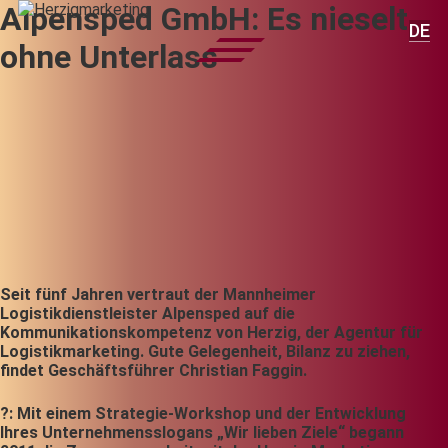
Alpensped GmbH: Es nieselt
DE
ohne Unterlass
Seit fünf Jahren vertraut der Mannheimer
Logistikdienstleister Alpensped auf die
Kommunikationskompetenz von Herzig, der Agentur für
Logistikmarketing. Gute Gelegenheit, Bilanz zu ziehen,
findet Geschäftsführer Christian Faggin.
?: Mit einem Strategie-Workshop und der Entwicklung
Ihres Unternehmensslogans „Wir lieben Ziele“ begann