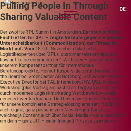
Pulling People In Through
DE
Sharing Valuable Content
Der zwölfte 3PL Summit in Amsterdam,
Europas größtes
Fachtreffen für 3PL – zeigte Rezepte gegen die geringe
Unterscheidbarkeit (Commoditization) der Firmen im
Markt auf. Vom
18.-20. November diskutierten
Logistikexperten über “3PLs, customer relationships, and
how not to be commoditized”. Wir haben – gemeinsam mit
unserem Kompetenzpartner für internationale
Beratungsprojekte, Helmut Kaspers, derzeitig Member of
the Board bei GreenCarrier AB Göteborg, Schweden und Non-
Executive Director bei TAL International NY., USA. in einem
Workshop (plus Vortrag am nächsten Tag) aufgezeigt, wie
durch modernes Logistikmarketing Wettbewerbsvorteile
generiert werden können. Und haben viel positive Resonanz
für unsere kombinierte Strategielösung erhalten! Natürlich
auch digital, ganz passend zum Nieselregen-Konzept,
welches ja Content auch über Social Media Kanäle verbreitet
um dann – ganz JIT – einen Inbound Prozess zu initiieren.