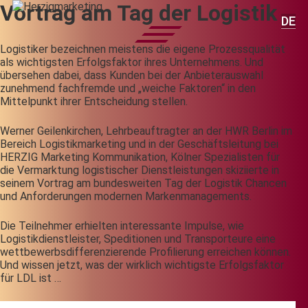
Vortrag am Tag der Logistik
DE
Logistiker bezeichnen meistens die eigene Prozessqualität
als wichtigsten Erfolgsfaktor ihres Unternehmens. Und
übersehen dabei, dass Kunden bei der Anbieterauswahl
zunehmend fachfremde und „weiche Faktoren“ in den
Mittelpunkt ihrer Entscheidung stellen.
Werner Geilenkirchen, Lehrbeauftragter an der HWR Berlin im
Bereich Logistikmarketing und in der Geschäftsleitung bei
HERZIG Marketing Kommunikation, Kölner Spezialisten für
die Vermarktung logistischer Dienstleistungen skiziierte in
seinem Vortrag am bundesweiten Tag der Logistik Chancen
und Anforderungen modernen Markenmanagements.
Die Teilnehmer erhielten interessante Impulse, wie
Logistikdienstleister, Speditionen und Transporteure eine
wettbewerbsdifferenzierende Profilierung erreichen können.
Und wissen jetzt, was der wirklich wichtigste Erfolgsfaktor
für LDL ist …