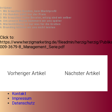
Irrtümer
1. Wir brauchen Kunden, kein Marktprofil
2. Für Kunden zählt nur der Preis
3. Wir brauchen keine Berater, witzig sind wir selber
4. Um unsere Marke kümmern wir uns später
5. Markenbildung ist nur was für die Großen
6. Branding können wir uns nicht leisten
Click to:
https://www.herzigmarketing.de/fileadmin/herzig/herzig/Publik
009-3679-8_Management_Serie.pdf
Vorheriger Artikel
Nächster Artikel
Kontakt
Impressum
Datenschutz