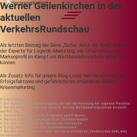
Werner Geilenkirchen in der
aktuellen
VerkehrsRundschau
Als letzten Beitrag der Serie „Sicher durch die Krise“ schreibt
der Experte für Logistik-Marketing, wie Unternehmen ihr
Markenprofil im Kampf um Wettbewerbsvorteile schärfen
können.
Als Zusatz-Info für unsere Blog-Leser, hier die wichtigsten
Erfolgsfaktoren und gefährlichsten Irrtümer im Bereich
Krisenmarketing:
Erfolgsfaktoren
1. Der Aufbau einer Marke beginnt mit der Bestimmung der eigenen Position
2. Die Strategie richtet sich danach, welche Wettbewerbsposition erreicht
werden soll
3. Marken brauchen Profil, Prägnanz und Präsenz
4. Marken brauchen kontinuierliche Kommunikation
5. Der Auf- und Ausbau der Marke ist Chefsache
6. Erfolgreiche Marken sind kundenorientiert
7. Marken leben nicht von dem, was sie produzieren, sondern von dem, was
sie verkaufen