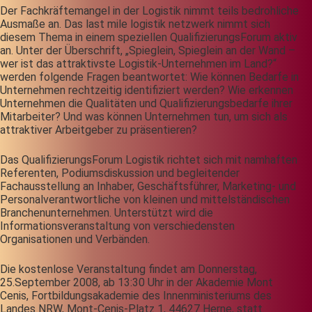
Der Fachkräftemangel in der Logistik nimmt teils bedrohliche
Ausmaße an. Das last mile logistik netzwerk nimmt sich
diesem Thema in einem speziellen QualifizierungsForum aktiv
an. Unter der Überschrift, „Spieglein, Spieglein an der Wand –
wer ist das attraktivste Logistik-Unternehmen im Land?“
werden folgende Fragen beantwortet: Wie können Bedarfe in
Unternehmen rechtzeitig identifiziert werden? Wie erkennen
Unternehmen die Qualitäten und Qualifizierungsbedarfe ihrer
Mitarbeiter? Und was können Unternehmen tun, um sich als
attraktiver Arbeitgeber zu präsentieren?
Das QualifizierungsForum Logistik richtet sich mit namhaften
Referenten, Podiumsdiskussion und begleitender
Fachausstellung an Inhaber, Geschäftsführer, Marketing- und
Personalverantwortliche von kleinen und mittelständischen
Branchenunternehmen. Unterstützt wird die
Informationsveranstaltung von verschiedensten
Organisationen und Verbänden.
Die kostenlose Veranstaltung findet am Donnerstag,
25.September 2008, ab 13:30 Uhr in der Akademie Mont
Cenis, Fortbildungsakademie des Innenministeriums des
Landes NRW, Mont-Cenis-Platz 1, 44627 Herne, statt.