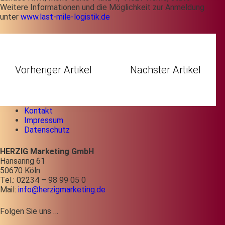
Weitere Informationen und die Möglichkeit zur Anmeldung
unter
www.last-mile-logistik.de
Vorheriger Artikel
Nächster Artikel
Kontakt
Impressum
Datenschutz
HERZIG Marketing GmbH
Hansaring 61
50670 Köln
Tel.: 02234 – 98 99 05 0
Mail:
info@herzigmarketing.de
Folgen Sie uns …