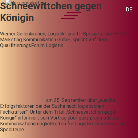
Schneewittchen gegen
DE
Königin
Werner Geilenkirchen, Logistik- und IT-Spezialist bei HERZIG
Marketing Kommunikation GmbH, spricht auf dem
QualifizierungsForum Logistik
am 25. September über „weiche
Erfolgsfaktoren bei der Suche nach logistischen
Fachkräften“. Unter dem Titel „Schneewittchen gegen
Königin“ informiert sein Vortrag über ganz pragmatische
Kommunikationsmöglichkeiten für Logistikdienstleister und
Spediteure.