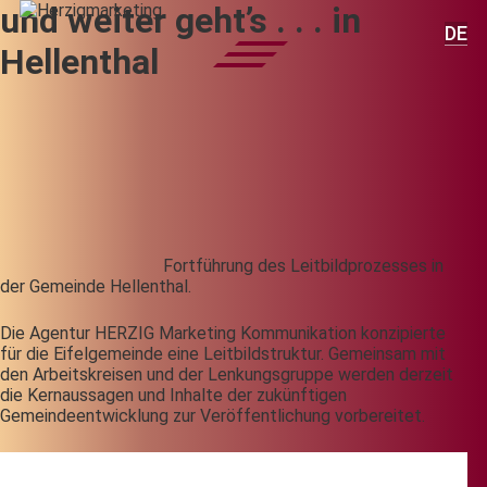
und weiter geht’s . . . in
DE
Hellenthal
Fortführung des Leitbildprozesses in
der Gemeinde Hellenthal.
Die Agentur HERZIG Marketing Kommunikation konzipierte
für die Eifelgemeinde eine Leitbildstruktur. Gemeinsam mit
den Arbeitskreisen und der Lenkungsgruppe werden derzeit
die Kernaussagen und Inhalte der zukünftigen
Gemeindeentwicklung zur Veröffentlichung vorbereitet.