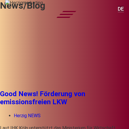
News/Blog
DE
Good News! Förderung von
emissionsfreien LKW
Herzig NEWS
Laut IHK Köln unterstützt das Ministerium für Wirtschaft,