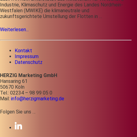
Industrie, Klimaschutz und Energie des Landes Nordrhein-
Westfalen (MWIKE) die klimaneutrale und
zukunftsgerichtete Umstellung der Flotten in …
Weiterlesen...
Kontakt
Impressum
Datenschutz
HERZIG Marketing GmbH
Hansaring 61
50670 Köln
Tel.: 02234 – 98 99 05 0
Mail:
info@herzigmarketing.de
Folgen Sie uns …