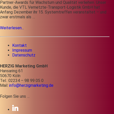
Partner-Awards für Wachstum und Qualität verliehen. Unser
Kunde, die VTL Vernetzte-Transport-Logistik GmbH hat
Anfang Dezember ihr 15. Systemtreffen veranstaltet – und
zwar erstmals als …
Weiterlesen...
Kontakt
Impressum
Datenschutz
HERZIG Marketing GmbH
Hansaring 61
50670 Köln
Tel.: 02234 – 98 99 05 0
Mail:
info@herzigmarketing.de
Folgen Sie uns …