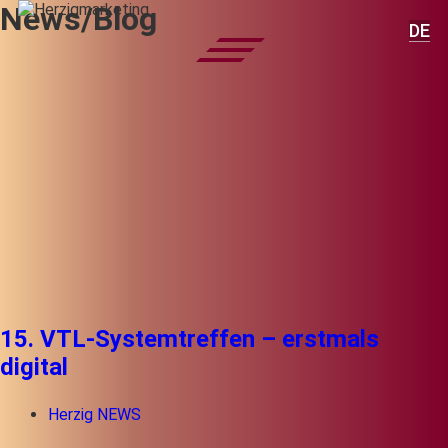
News/Blog
DE
15. VTL-Systemtreffen – erstmals
digital
Herzig NEWS