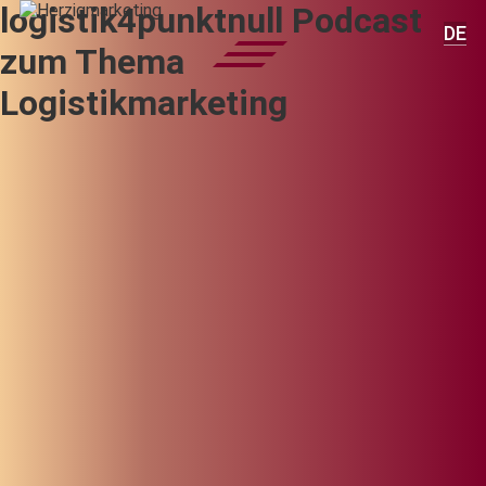
logistik4punktnull Podcast
DE
zum Thema
Logistikmarketing