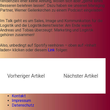
tendenziell eher keine Ahnung, wollen sich aber „gerne eines
Besseren belehren lassen“. Dazu haben sie unseren Managing
Partner, Werner Geilenkirchen zu einem Podcast eingeladen.
Im Talk geht es um Sales, Image und Kommunikation für die
Logistik und die Logistikdienstleister. Am Ende waren
Andreas und Tobias überzeugt: Marketing und Logistik
gehören zusammen!
Also, unbedingt auf Spotify reinhören – oben auf >Inhalt
laden< klicken oder diesem
Link
folgen:
Vorheriger Artikel
Nächster Artikel
Kontakt
Impressum
Datenschutz