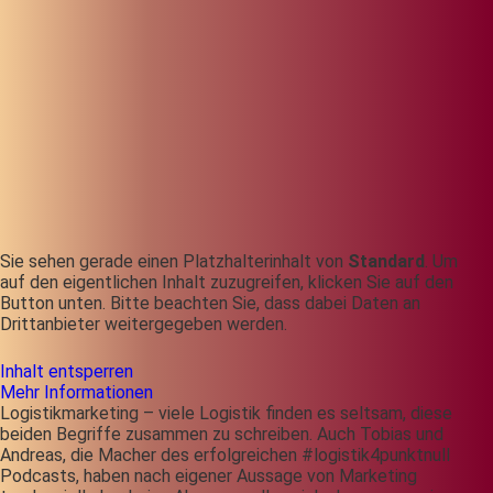
Sie sehen gerade einen Platzhalterinhalt von
Standard
. Um
auf den eigentlichen Inhalt zuzugreifen, klicken Sie auf den
Button unten. Bitte beachten Sie, dass dabei Daten an
Drittanbieter weitergegeben werden.
Inhalt entsperren
Mehr Informationen
Logistikmarketing – viele Logistik finden es seltsam, diese
beiden Begriffe zusammen zu schreiben. Auch Tobias und
Andreas, die Macher des erfolgreichen #logistik4punktnull
Podcasts, haben nach eigener Aussage von Marketing