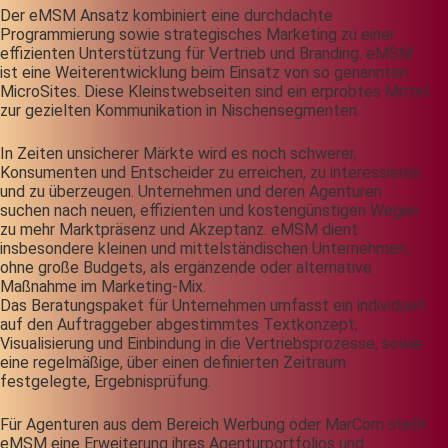
Der eMSM Ansatz kombiniert eine durchdachte
Programmierung sowie strategisches Marketing zu einer
effizienten Unterstützung für Vertrieb und Branding. eMSM
ist eine Weiterentwicklung beim Einsatz von so genannten
MicroSites. Diese Kleinstwebseiten sind ein erprobtes Mittel
zur gezielten Kommunikation in Nischensegmenten.
In Zeiten unsicherer Märkte wird es noch schwerer,
Konsumenten und Entscheider zu erreichen, zu interessieren
und zu überzeugen. Unternehmen und deren Agenturen
suchen nach neuen, effizienten und kostengünstigen Wegen
zu mehr Marktpräsenz und Akzeptanz. eMSM dient
insbesondere kleinen und mittelständischen Unternehmen,
ohne große Budgets, als ergänzende oder alternative
Maßnahme im Marketing-Mix.
Das Beratungspaket für Unternehmen umfasst ein individuell
auf den Auftraggeber abgestimmtes Textkonzept,
Visualisierung und Einbindung in die Vertriebsprozesse, sowie
eine regelmäßige, über einen definierten Zeitraum
festgelegte, Ergebnisprüfung.
Für Agenturen aus dem Bereich Werbung oder MarCom stellt
eMSM eine Erweiterung ihres Agenturportfolios und