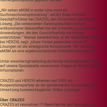
„Wir sehen eMSM in erster Linie nicht als
Suchmaschinenoptimierung“
, erklärt Robin Romahn,
Geschäftsführer bei CRAZES, den Entwicklern der eMSM
Lösung.
„Die verbesserten Rankingresultate sind ein
willkommener Nebeneffekt bei der Entwicklung nützlicher IT-
Anwendungen, die den Geschäftserfolg nachhaltig
unterstützen.“
Werner Geilenkirchen, in der Geschäftsführung
bei HERZIG, sagt:
„Unser Vorteil gegenüber reinen IT-
Lösungen ist die strategische Komponente. Wir verstehen
eMSM als eine ergebnisorientierte Unternehmenslösung.“
Unter www.herzigmarketing.de/herzig-leistung/emsm/ oder
auf unsere Spezialseite www.emsm-fragen.de finden Sie alle
Informationen.
CRAZES und HERZIG arbeiten seit 2003 als
Kooperationspartner an der gemeinsamen Entwicklung und
Umsetzung businesstauglicher Online-Lösungen.
Über CRAZES
CRAZES ist innovativer IT-Dienstleister und Spezialist für