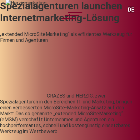
Spezialagenturen launchen
DE
Internetmarketing-Lösung
„extended MicroSiteMarketing“ als effizientes Werkzeug für
Firmen und Agenturen
CRAZES und HERZIG, zwei
Spezialagenturen in den Bereichen IT und Marketing, bringen
einen verbesserten MicroSite-Marketing-Ansatz auf den
Markt: Das so genannte „extended MicroSiteMarketing“
(eMSM) verschafft Unternehmen und Agenturen ein
hochperformantes, schnell und kostengünstig einsetzbares
Werkzeug im Wettbewerb.