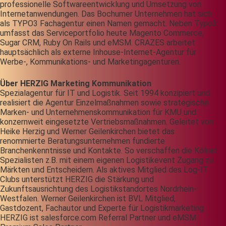
professionelle Softwareentwicklung und Umsetzung von
Internetanwendungen. Das Bochumer Unternehmen hat sich
als TYPO3 Fachagentur einen Namen gemacht. Neben Typo3
umfasst das Serviceportfolio heute Magento Commerce,
Sugar CRM, Ruby On Rails und eMSM. CRAZES arbeitet
hauptsächlich als externe Inhouse-Internet-Agentur für
Werbe-, Kommunikations- und Marketingagenturen.
Über HERZIG Marketing Kommunikation
Spezialagentur für IT und Logistik. Seit 1994 konzipiert und
realisiert die Agentur Einzelmaßnahmen sowie strategische
Marken- und Unternehmenskommunikation für KMU und
konzernweit eingesetzte Vertriebsmaßnahmen. Geleitet von
Heike Herzig und Werner Geilenkirchen bietet das
renommierte Beratungsunternehmen fundierte
Branchenkenntnisse und Kontakte. So verschaffen die Kölner
Spezialisten z.B. mit einem eigenen Logistikevent Zugang zu
Märkten und Entscheidern. Als aktives Mitglied des Log-IT
Clubs unterstützt HERZIG die Stärkung und
Zukunftsausrichtung des Logistikstandortes Nordrhein-
Westfalen. Werner Geilenkirchen ist BVL Mitglied,
Gastdozent, Fachautor und Experte für Logistikmarketing.
HERZIG ist salesforce.com Referral Partner und eMSM