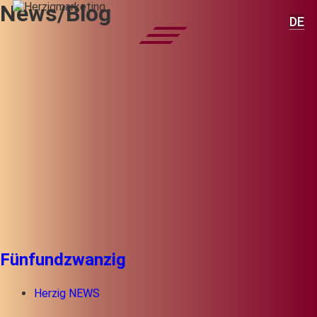
News/Blog
DE
Fünfundzwanzig
Herzig NEWS