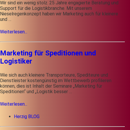
Wir sind ein wenig stolz. 25 Jahre engagierte Beratung und
Support für die Logistikbranche. Mit unserem
Nieselregenkonzept haben wir Marketing auch für kleinere
und …
Weiterlesen...
Marketing für Speditionen und
Logistiker
Wie sich auch kleinere Transporteure, Spediteure und
Dienstleister kostengünstig im Wettbewerb profilieren
können, dies ist Inhalt der Seminare „Marketing für
Speditionen“ und „Logistik besser …
Weiterlesen...
Herzig BLOG